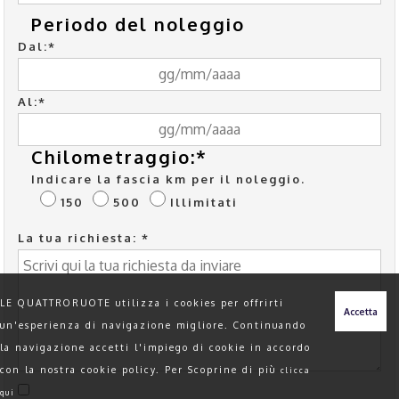
Periodo del noleggio
Dal:*
Al:*
Chilometraggio:*
Indicare la fascia km per il noleggio.
150
500
Illimitati
La tua richiesta: *
LE QUATTRORUOTE utilizza i cookies per offrirti
un'esperienza di navigazione migliore. Continuando
la navigazione accetti l'impiego di cookie in accordo
con la nostra cookie policy. Per Scoprine di più
clicca
qui